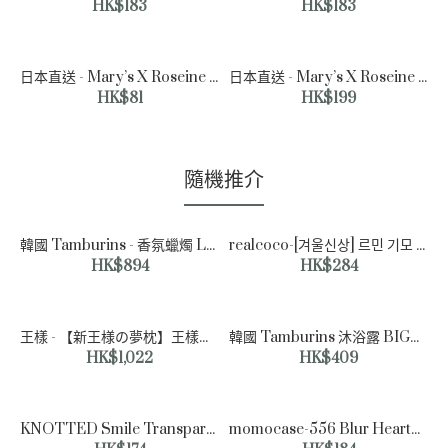
HK$183
HK$183
日本直送 - Mary’s X Roseine 玫瑰花束朱古力 (8枚入)
日本直送 - Mary’s X Roseine 花式朱古力 (24枚入)
HK$81
HK$199
隨機推介
韓國 Tamburins - 香氛蠟燭 LATE AUTUMN 210gㅣ苦橙| 甘蔗草香| 麝香
realcoco-[겨울신상] 르민 기모 플레어 미니 스커트 - 2 Color (뒷밴딩/치마)♡韓國女裝裙
HK$894
HK$284
王樣 - 【新王様の夢枕】王樣之夢枕2 日本製造舒適枕頭
韓國 Tamburins 沐浴露 BIGALICO (240ml)
HK$1,022
HK$409
KNOTTED Smile Transparent Umbrella Lightweight Umbrella Character Umbrella | 輕便雨傘 | 雨天必備
momocase-556 Blur Heart카드수납♡韓國文創