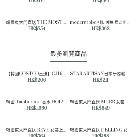
HK$174
HK$184
韓國東大門直送 THE MOST 女裝外套
modernrobe-네비에브 트레이닝 팬츠♡韓國女裝褲
HK$754
HK$362
最多瀏覽商品
【韓國COSTCO直送】CJ Bibigo Seaweed Chip 海苔脆片40g x 10包
STAR ARTISAN日本研發嶄新NMN 再生精華面膜 (一盒六片)
HK$206
HK$211
韓國 Tamburins - 香水 HOLY METAL 50ml | 側柏葉ㅣ冰冷金屬ㅣ白麝香
韓國東大門直送 MURR 女裝外套
HK$1,560
HK$849
韓國東大門直送 REVE 女裝上衣
韓國東大門直送 DELLING 女裝上衣
HK$764
HK$188