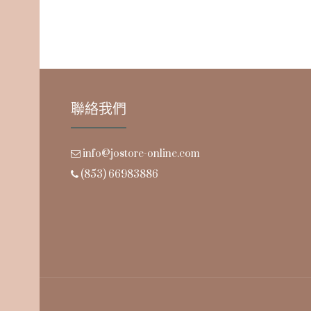
聯絡我們
info@jostore-online.com
(853) 66983886