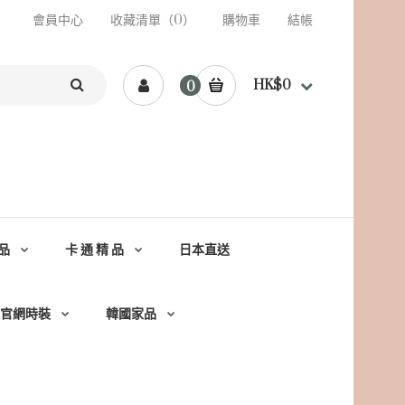
會員中心
收藏清單（0）
購物車
結帳
HK$0
0
品
卡 通 精 品
日本直送
官網時裝
韓國家品