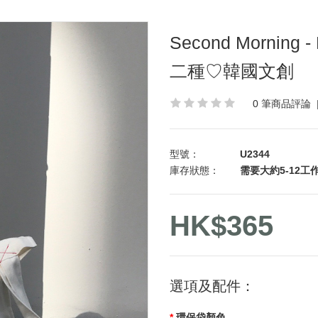
Second Morning -
二種♡韓國文創
0 筆商品評論
型號：
U2344
庫存狀態：
需要大約5-12工作
HK$365
選項及配件：
環保袋顏色