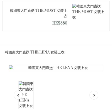
韓國東大門直送 THE MOST 女裝上
衣
HK$380
韓國東大門直送 THE LENA 女裝上衣