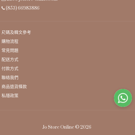
(853) 66983886
尺碼及韓文參考
購物流程
常見問題
配送方式
付款方式
聯絡我們
商品退貨條款
私隱政策
Jo Store Online © 2026