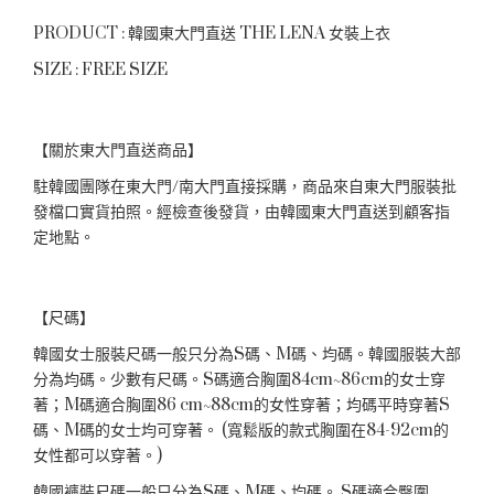
PRODUCT : 韓國東大門直送 THE LENA 女裝上衣
SIZE : FREE SIZE
【關於東大門直送商品】
駐韓國團隊在東大門/南大門直接採購，商品來自東大門服裝批
發檔口實貨拍照。經檢查後發貨，由韓國東大門直送到顧客指
定地點。
【尺碼】
韓國女士服裝尺碼一般只分為S碼、M碼、均碼。韓國服裝大部
分為均碼。少數有尺碼。S碼適合胸圍84cm~86cm的女士穿
著；M碼適合胸圍86 cm~88cm的女性穿著；均碼平時穿著S
碼、M碼的女士均可穿著。 (寬鬆版的款式胸圍在84-92cm的
女性都可以穿著。)
韓國褲裝尺碼一般只分為S碼、M碼、均碼。 S碼適合臀圍