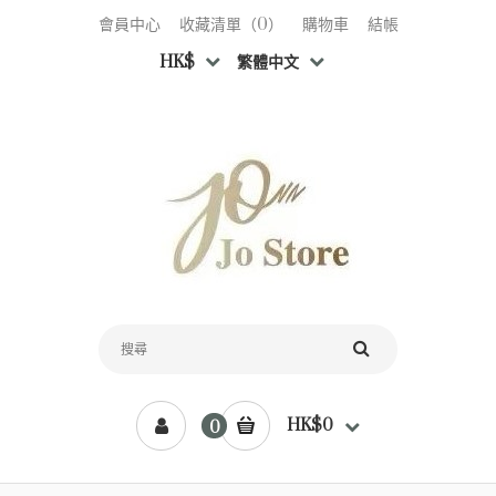
會員中心
收藏清單（0）
購物車
結帳
HK$
繁體中文
HK$0
0