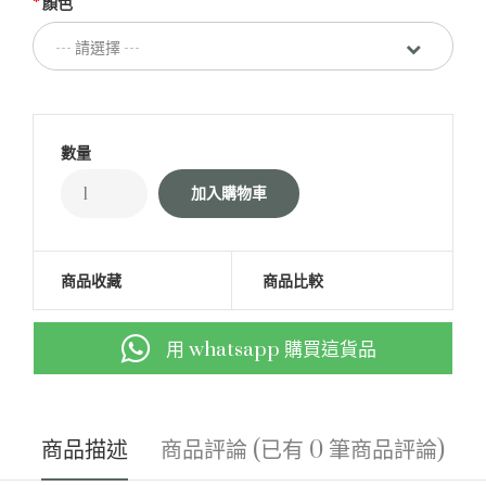
顏色
數量
商品收藏
商品比較
用 whatsapp 購買這貨品
商品描述
商品評論 (已有 0 筆商品評論)