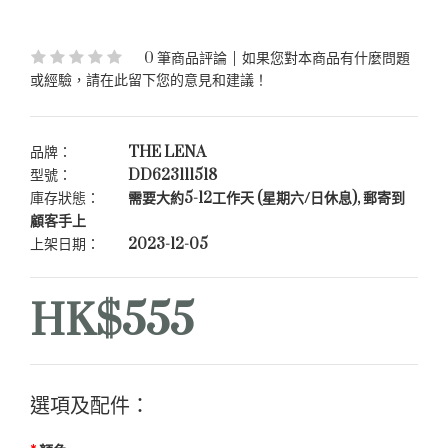
0 筆商品評論
|
如果您對本商品有什麼問題
或經驗，請在此留下您的意見和建議！
品牌：
THE LENA
型號：
DD623111518
庫存狀態：
需要大約5-12工作天 (星期六/日休息), 郵寄到
顧客手上
上架日期：
2023-12-05
HK$555
選項及配件：