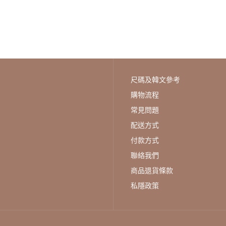
古藍色 【供應商預計1月2日
順序出貨】
HK$752
尺碼及韓文參考
購物流程
常見問題
配送方式
付款方式
韓國 PLEATS MAMA -
聯絡我們
Poodle Bag Teal Blue
商品退貨條款
New Icon 褶皺單肩袋 青藍
色
私隱政策
HK$1,047