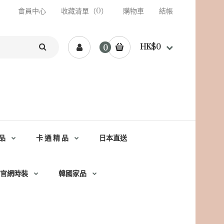
會員中心
收藏清單（0）
購物車
結帳
HK$0
0
品
卡 通 精 品
日本直送
官網時裝
韓國家品