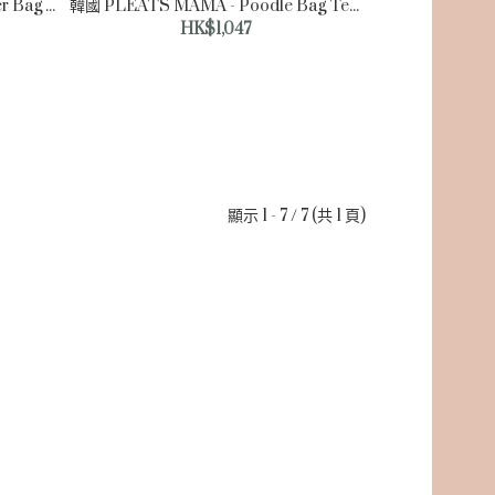
韓國 PLEATS MAMA - Shoulder Bag Vintage Blue New Icon 單肩袋 復古藍色 【供應商預計1月2日順序出貨】
韓國 PLEATS MAMA - Poodle Bag Teal Blue New Icon 褶皺單肩袋 青藍色
HK$1,047
顯示 1 - 7 / 7 (共 1 頁)