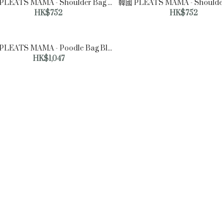
韓國 PLEATS MAMA - Shoulder Bag Indigo Blue New Icon 單肩袋 靛藍色 【供應商預計1月2日順序出貨】
Deep Charcoal 13 Inch
HK$752
HK$752
HK$530
韓國 PLEATS MAMA - Poodle Bag Black New Icon 褶皺單肩袋 黑色
HK$1,047
韓國PLEATS MAMA-Two
Way Shopper Bag
Bultina Market Edition
Black
HK$1,089