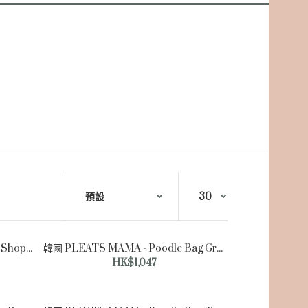
韓國PLEATS MAMA-Two Way Shopper Bag Bultina Market Edition Black
韓國 PLEATS MAMA - Poodle Bag Gray New Icon 褶皺單肩袋 灰色
HK$1,047