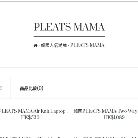
PLEATS MAMA
韓國人氣潮牌
PLEATS MAMA
商品比較(0)
韓國PLEATS MAMA-Air Knit Laptop Pouch Bultina Market Edition Deep Charcoal 13 Inch
HK$530
HK$1,089
韓國PLEATS MAMA-Air
Knit Laptop Pouch
Bultina Market Edition