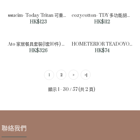
ssueim- Today Tritan 可重複使用杯 355ml (2色)♡韓國家品儲存器皿
cozycotton- TDY 多功能胡椒研磨機 (3size)]♡韓國家品廚具
HK$123
HK$112
Ato 家居餐具套裝(1套10件) ♡韓國家品廚具
HOMETERIOR TEADOYO 啤酒罐耐熱玻璃杯 (2size)♡韓國家品儲存器皿
HK$326
HK$74
NEOFLAM - SHERBET 18CM 雙耳煮食煲連蓋 1.6L
HK$439
1
2
>
>|
顯示 1 - 30 / 57 (共 2 頁)
聯絡我們